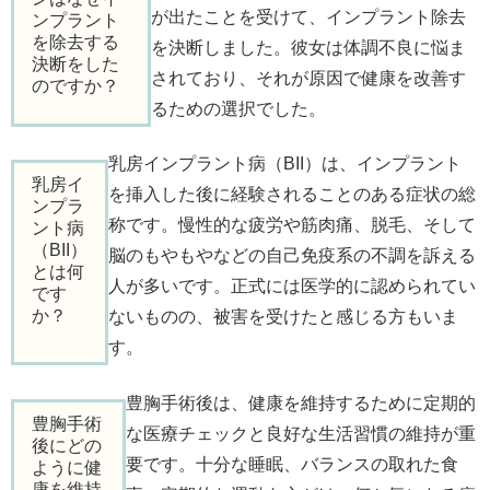
が出たことを受けて、インプラント除去
ンプラント
を除去する
を決断しました。彼女は体調不良に悩ま
決断をした
されており、それが原因で健康を改善す
のですか？
るための選択でした。
乳房インプラント病（BII）は、インプラント
乳房イ
を挿入した後に経験されることのある症状の総
ンプラ
称です。慢性的な疲労や筋肉痛、脱毛、そして
ント病
（BII）
脳のもやもやなどの自己免疫系の不調を訴える
とは何
人が多いです。正式には医学的に認められてい
です
か？
ないものの、被害を受けたと感じる方もいま
す。
豊胸手術後は、健康を維持するために定期的
豊胸手術
な医療チェックと良好な生活習慣の維持が重
後にどの
要です。十分な睡眠、バランスの取れた食
ように健
康を維持