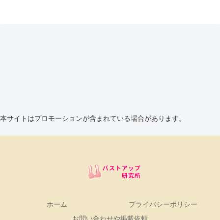
ば、今回の判決は美容医療の業界
に大きな影響を与えることが予想
されています。特に特許法の免責
規定が適用されないことは、従来
の理解を変えるものであり、美容
関連のクリニックは今後特許の影
響を考慮せざるを得なくなりま
す。これは、研究開発を行う製薬
業界にとっては安心材料となる一
方で、美容医療に対して厳しい現
実を突きつける結果となっていま
す。美容クリニックの将来と特許
の影響今後、美容クリニックは特
許に基づく新たな製品や技術の開
発に対するプレッシャーが高まる
本サイトはプロモーションが含まれている場合があります。
と考えられます。特に、豊胸手術
のような高リスクな医療行為にお
いては、特許の存在を無視するこ
とはできず、適切な研究開発が求
められます。これは医療機器や薬
剤の使用方法にも影響を及ぼし、
業界全体の競争環境を変える可能
性があります。また、美容クリニ
ックの医師たちは、特許法に基づ
く新たな規制に適応することが必
要です。これにより、市場におけ
ホーム
プライバシーポリシー
る競争力を保つためには、製薬業
お問い合わせや掲載依頼
界と協力して特許の保護を理解