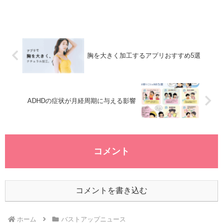
療行為であっても、美容目的の手
術が特許侵害になる可能性がある
ことが示されました。特に、特許
法に詳しい専門家の見解では、美
容クリニックで用いられる薬剤が
特許の対象となることで、製薬業
界への影響も大きいとされていま
胸を大きく加工するアプリおすすめ5選
す。裁判所は、豊胸手術が単なる
治療行為として認められないこと
を明言し、特許侵害に対する賠償
判決を下しました。これにより、
今後美容医療に関連する製品や技
ADHDの症状が月経周期に与える影響
術の開発に向けて、製薬企業がよ
り慎重に取り組む必要が生まれま
した。豊胸手術における特許の重
要性が高まることで、美容クリニ
ックも新たな課題に直面すること
となります。医療行為における特
コメント
許法の適用特許法は、医療行為が
特許の対象外であることを前提と
しているため、これまで美容目的
の手術においては特許の効力が及
ばないとされてきました。しか
コメントを書き込む
し、今回の判決はこの前提を覆す
ものであり、医療行為であっても
美容が目的である場合は特許侵害
が成立する可能性があることを示
ホーム
バストアップニュース
しました。法律の専門家によれ