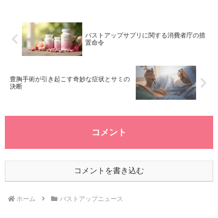
らす影響は、豊胸サプリメント市
いと判断されました。このよう
場全体にも波及する可能性があり
に、バストアップサプリに関して
ます。信頼性のない商品や誇大広
は、消費者が誤った情報に基づい
告に対する警戒が高まり、消費者
て購入するリスクがあるため、製
が正しい情報を得るための努力が
バストアップサプリに関する消費者庁の措
品選びに慎重になる必要がありま
求められます。また、企業側も消
置命令
す。消費者庁の措置命令の背景消
費者の信頼を裏切らないために
費者庁が出した措置命令の背景に
は、商品の効果や表示に対する透
は、消費者の権利を保護するため
明性を持つことが重要です。これ
の景品表示法があります。この法
を機に、より健全なマーケットが
律は、欺瞞的な広告や虚偽の表示
形成されることが期待されます。
豊胸手術が引き起こす奇妙な症状とサミの
から消費者を守ることを目的とし
決断
豊胸効果とサプリメントの因果関
ており、企業はその法律を遵守す
係豊胸サプリメントの効果につい
る義務があります。消費者庁は、
ては、多くの疑問が残ります。消
その監視機能を強化し、違反が確
費者庁の調査結果によれば、これ
認された場合は厳重な対応を行っ
らのサプリに関する苦情が消費生
ています。この観点から見ると、
活センターに多く寄せられてお
コメント
今回のミーロードの事例は、他の
り、その多くが「効果がない」と
企業にとっても警鐘となる出来事
するものでした。このことから
です。消費者庁による厳しい措置
も、豊胸効果を科学的に証明する
は、企業が消費者に誤解を与えな
ことがいかに難しいかが窺えま
いよう透明性のある情報提供を行
す。一般的に、サプリメントは食
コメントを書き込む
う必要性を示しています。したが
事からの栄養補助として位置付け
って、バストアップサプリを販売
られるべきですが、特定の目的に
する企業は、消費者に対して正確
対する効果を期待するのは危険な
な効果や成分について説明するこ
場合もあります。消費者は、提供
ホーム
バストアップニュース
とが求められます。バストアップ
される情報が正確であるかを確認
サプリの正しい使い方バストアッ
する必要があります。企業が提供
プサプリを用いる際には、商品の