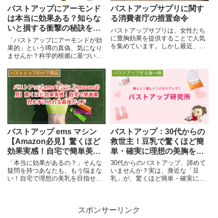
す。今後、このような豊胸サプリ
バストアップにアーモンド
バストアップサプリに関す
の宣伝には、消費者が賢く選択す
るための情報が必要です。最近、
は本当に効果ある？知らな
る消費者庁の措置命令
胸のサイズをアップさせる効果が
いと損する衝撃の秘訣を大
バストアップサプリは、女性たち
あるとするサプリメントが広ま
公開！
に豊胸効果を提供することで人気
り、多くのインスタグラムユーザ
「バストアップにアーモンドが効
を集めています。しかし最近、消
ーが投稿しています。しかし、消
果的」という噂の真偽、気になり
費者庁がバストアップに関する広
費者庁が指摘したように、それら
ませんか？科学的根拠に基づいた
告表示違反で措置命令を出したこ
の製品には科学的根拠が不足して
真実を知って、あなたのバストの
とが話題になっています。具体的
います。バストアップを図るため
お悩みを解決するヒントを見つけ
バストトップのケア用品
バストアップする食べ物
には、株式会社ミーロードが自社
に使用される消費者向け商品は、
ましょう。
通販サイトで、サプリメントの
時に景品表示法に抵触することも
「B－UP」が摂取するだけで豊胸
あるため、注意が必要です。興味
や痩身の効果を得られると謳って
深いことに、消費生活センターに
いたことが問題視されました。消
は類似の健康食品に対する苦情が
費者庁は、景品表示法に基づく措
寄せられており、サプリメント効
置命令を通じて、消費者に誤解を
果に疑問を持つ消費者が増えてい
バストアップ ems マシン
バストアップ：30代からの
与える広告表現の是正を促してい
ることを示しています。このよう
ます。これにより、バストアップ
【Amazon必見】驚くほど
救世主！豆乳で驚くほど簡
に、サプリメントの選択は重要な
サプリの選び方や購入時の注意点
テーマになりつつあります。イン
効果実感！自宅で簡単美乳
単・確実に理想の美胸を叶
についての意識が高まるでしょ
スタ投稿での豊胸サプリの問題点
を手に入れる最強ガイド
える方法
う。豊胸をサポートする製品とし
「本当に効果があるの？」そんな
30代からのバストアップ、諦めて
最近、インスタグラムで販売され
て知られるバストアップサプリ
疑問を持つあなたも、もう悩まな
いませんか？実は、身近な「豆
ている豊胸サプリメントに関する
は、特に若い女性に人気がありま
い！自宅で理想の美乳を目指せる
乳」が、驚くほど簡単・確実に理
問題が浮上しています。消費者庁
す。これらのサプリメントは、豊
**バストアップEMSマシン**の魅
想の美胸を叶える救世主となるん
がその表示に「根拠無し」との措
胸や美容効果を期待する消費者に
力と、**Amazon**で見つかるおす
です。
置命令を出したことは、多くの消
よって広く利用されており、広告
すめ**マシン**を徹底解説しま
費者にとって重要な警告となって
スポンサーリンク
においてその効果が強調されてい
す。
います。これらのサプリは、バス
ます。また、最近の消費者庁の介