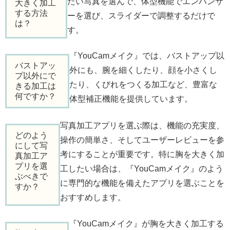
たい写真を選んで、体型機能でエンハンサ
大きく加工
する方法
ーを選び、スライダーで調整するだけで
は？
す。
『YouCamメイク』では、バストアップ以
バストアッ
外にも、腕を細くしたり、顔を小さくし
プ以外にで
たり、くびれをつくる加工など、豊富な
きる加工は
何ですか？
体型補正機能を提供しています。
写真加工アプリを選ぶ際は、機能の充実度、
どのよう
操作の簡単さ、そしてユーザーレビューを参
にして写
考にすることが重要です。特に胸を大きく加
真加工ア
プリを選
工したい場合は、『YouCamメイク』のよう
ぶべきで
に専門的な機能を備えたアプリを選ぶことを
すか？
おすすめします。
『YouCamメイク』が胸を大きく加工する