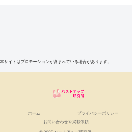
する効果の根拠をしっかりと見極
効果や飲み方を正しく理解するこ
め、自己責任での利用を心がける
とが重要です。多くの人が、サプ
ことが重要です。また、健康や美
リメントを摂取すれば即座に効果
容に関しては、医師や専門家の意
が得られると誤解していますが、
見を参考にすることで、より安全
実際には健康的な生活習慣との組
かつ効果的な選択ができるでしょ
み合わせが不可欠です。消費者庁
う。サプリメントの効果は個人差
の措置命令を受けて、正しい情報
も大きく、必ずしも全ての人に同
を持つことが特に重要です。ま
じ影響を及ぼすわけではありませ
た、バストアップサプリを選ぶ際
ん。景品表示法とその運用につい
には、その成分や口コミに注目す
て景品表示法は、消費者保護の観
ることも大切です。例えば、プエ
点から重要な法律です。この法律
ラリアなどの有名な成分が含まれ
は、真実に基づいた広告や表示を
ているかをチェックし、ユーザー
本サイトはプロモーションが含まれている場合があります。
義務付け、誇大広告や虚偽の表示
のフィードバックを参考にするこ
を防ぐためのものです。消費者庁
とで、自分に合った商品を見つけ
は、この法律に基づいて厳格な取
る手助けになります。正しい情報
り締まりを行っていますが、実際
を元に選んだサプリは、期待する
には不正な表示が行われることも
結果を得るために大いに役立つで
あります。近年、SNSの普及に伴
しょう。景品表示法の理解と重要
い、インターネットを利用した広
性景品表示法は、企業が消費者に
告の運用も問題視されています。
対して行う広告や表示に必要不可
特に、インスタグラムなどのプラ
欠な法規です。この法律の存在
ットフォームでの投稿が景品表示
は、消費者が正しい情報に基づい
法違反として取り締まられるのは
て商品選びを行えるよう、企業に
ホーム
プライバシーポリシー
初めてのことであり、このケース
対して透明性のある商品情報の提
は今後の法運用に影響を与えるこ
お問い合わせや掲載依頼
供を求めています。特にバストア
とが予想されます。消費者庁は、
ップサプリのように、効果が期待
景品表示法の適用範囲を広げ、イ
される商品の場合、この法律は非