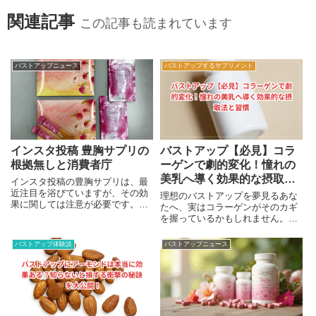
関連記事
この記事も読まれています
バストアップニュース
バストアップするサプリメント
インスタ投稿 豊胸サプリの
バストアップ【必見】コラ
根拠無しと消費者庁
ーゲンで劇的変化！憧れの
美乳へ導く効果的な摂取法
インスタ投稿の豊胸サプリは、最
と習慣
近注目を浴びていますが、その効
理想のバストアップを夢見るあな
果に関しては注意が必要です。消
たへ、実はコラーゲンがそのカギ
費者庁が発表した情報によれば、
を握っているかもしれません。こ
胸が大きくなるとされるサプリメ
の記事では、効果的な摂取法でコ
ントの表示には根拠がないとのこ
ラーゲンを味方につけ、劇的な変
バストアップ体験談
バストアップニュース
とです。特に、景品表示法違反に
化の実感へと導きます。
対する措置が取られ、インスタグ
ラムの投稿もその対象となったの
は初めてのことです。この問題は
消費生活センターに寄せられた約
1800件の苦情の影響を受けていま