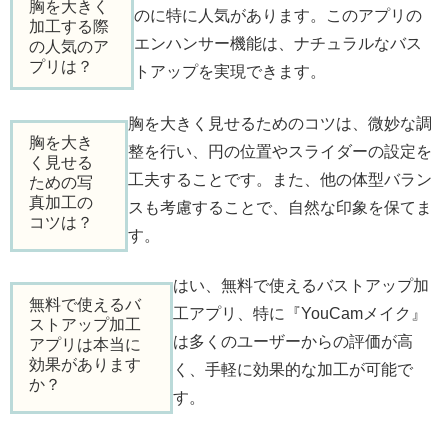
胸を大きく
のに特に人気があります。このアプリの
加工する際
エンハンサー機能は、ナチュラルなバス
の人気のア
プリは？
トアップを実現できます。
胸を大きく見せるためのコツは、微妙な調
胸を大き
整を行い、円の位置やスライダーの設定を
く見せる
工夫することです。また、他の体型バラン
ための写
真加工の
スも考慮することで、自然な印象を保てま
コツは？
す。
はい、無料で使えるバストアップ加
無料で使えるバ
工アプリ、特に『YouCamメイク』
ストアップ加工
は多くのユーザーからの評価が高
アプリは本当に
効果があります
く、手軽に効果的な加工が可能で
か？
す。