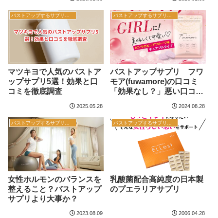
バストアップするサプリメント
バストアップするサプリメント
マツキヨで人気のバストア
バストアップサプリ フワ
ップサプリ5選！効果と口
モア(fuwamore)の口コミ
コミを徹底調査
「効果なし？」悪い口コ
ミ、「効果あり！」よい口
2025.05.28
2024.08.28
コミと効果的な飲み方、解
約方法まで
バストアップするサプリメント
バストアップするサプリメント
女性ホルモンのバランスを
乳酸菌配合高純度の日本製
整えること？バストアップ
のプエラリアサプリ
サプリより大事か？
2023.08.09
2006.04.28