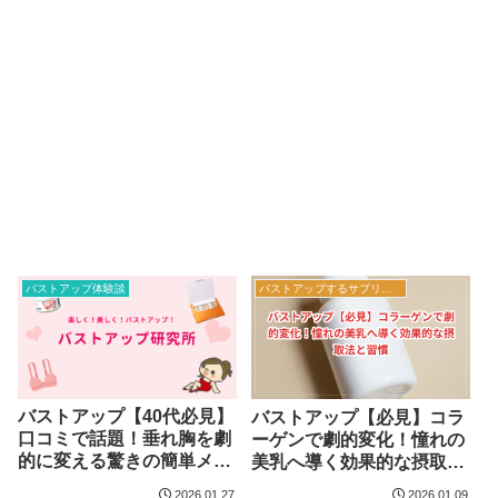
バストアップ体験談
バストアップするサプリメント
バストアップ【40代必見】
バストアップ【必見】コラ
口コミで話題！垂れ胸を劇
ーゲンで劇的変化！憧れの
的に変える驚きの簡単メソ
美乳へ導く効果的な摂取法
ッド
と習慣
2026.01.27
2026.01.09