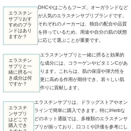
DHCやはごろもフーズ、オーガランドなど
エラスチン
が人気のエラスチンサプリブランドです。
サプリおす
それぞれのメーカーは、独自の配合や品質
すめのブラ
ンドはあり
を持っているため、用途や自分の肌の状態
ますか？
に応じて選ぶことが重要です。
エラスチンサプリと一緒に摂ると効果的
エラスチン
な成分には、コラーゲンやビタミンCがあ
サプリと一
ります。これらは、肌の保湿や弾力性を
緒に摂るべ
き成分は何
更に高める作用が期待でき、若々しい肌
ですか？
作りに貢献します。
エラスチンサプリは、ドラッグストアやオン
エラスチ
ラインで簡単に購入できます。特にiHerbな
ンサプリ
どのネット通販では、多種類のエラスチンサ
はどこで
購入でき
プリが揃っており、口コミや評価を参考にし