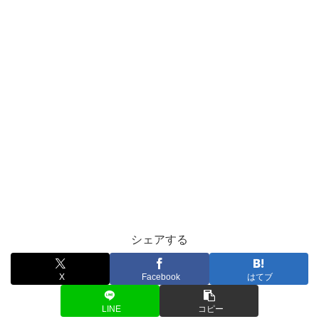
シェアする
X
Facebook
はてブ
LINE
コピー