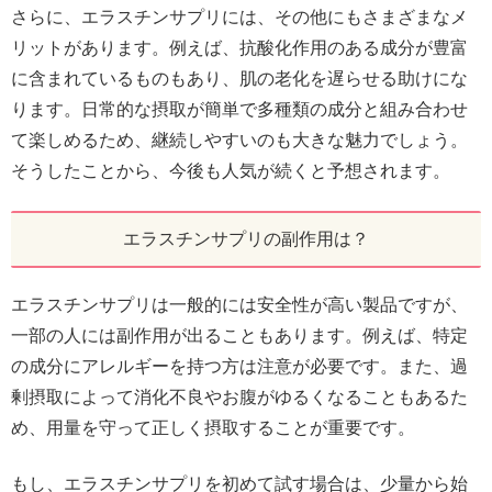
さらに、エラスチンサプリには、その他にもさまざまなメ
リットがあります。例えば、抗酸化作用のある成分が豊富
に含まれているものもあり、肌の老化を遅らせる助けにな
ります。日常的な摂取が簡単で多種類の成分と組み合わせ
て楽しめるため、継続しやすいのも大きな魅力でしょう。
そうしたことから、今後も人気が続くと予想されます。
エラスチンサプリの副作用は？
エラスチンサプリは一般的には安全性が高い製品ですが、
一部の人には副作用が出ることもあります。例えば、特定
の成分にアレルギーを持つ方は注意が必要です。また、過
剰摂取によって消化不良やお腹がゆるくなることもあるた
め、用量を守って正しく摂取することが重要です。
もし、エラスチンサプリを初めて試す場合は、少量から始