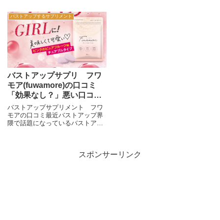
バストアップするサプリメント
バストアップサプリ フワ
モア(fuwamore)の口コミ
「効果なし？」悪い口コ
ミ、「効果あり！」よい口
バストアップサプリメント フワ
コミと効果的な飲み方、解
モアの口コミ最近バストアップ界
隈で話題になっているバストアッ
約方法まで
プサプリ「フワモア
（fuwamore）」。アマゾンや楽
天、公式ショップで手に入りま
スポンサーリンク
す。定期購入や複数セットは公式
サイトで可能です。フワモア
（fuwam...