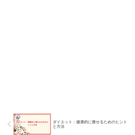
ダイエット：健康的に痩せるためのヒント
と方法