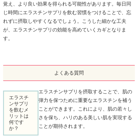
覚え、より良い効果を得られる可能性があります。毎日同
じ時間にエラスチンサプリを飲む習慣をつけることで、忘
れずに摂取しやすくなるでしょう。こうした細かな工夫
が、エラスチンサプリの効能を高めていくカギとなりま
す。
よくある質問
エラスチンサプリを摂取することで、肌の
エラスチ
弾力を保つために重要なエラスチンを補う
ンサプリ
ことができます。これにより、肌の若々し
を飲むメ
リットは
さを保ち、ハリのある美しい肌を実現する
何です
ことが期待されます。
か？