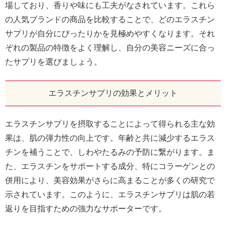
場しており、香りや味にも工夫がなされています。これら
の人気ブランドの商品を比較することで、どのエラスチン
サプリが自分にぴったりかを見極めやすくなります。それ
ぞれの製品の特徴をよく理解し、自分の美容ニーズに合っ
たサプリを選びましょう。
エラスチンサプリの効果とメリット
エラスチンサプリを摂取することによって得られる主な効
果は、肌の弾力性の向上です。年齢と共に減少するエラス
チンを補うことで、しわやたるみの予防に繋がります。ま
た、エラスチンをサポートする成分、特にコラーゲンとの
併用により、美容効果がさらに高まることが多くの研究で
示されています。このように、エラスチンサプリは肌の若
返りを目指すための強力なサポーターです。