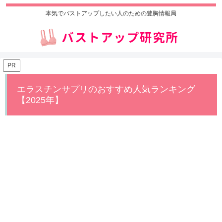
本気でバストアップしたい人のための豊胸情報局
PR
エラスチンサプリのおすすめ人気ランキング
【2025年】